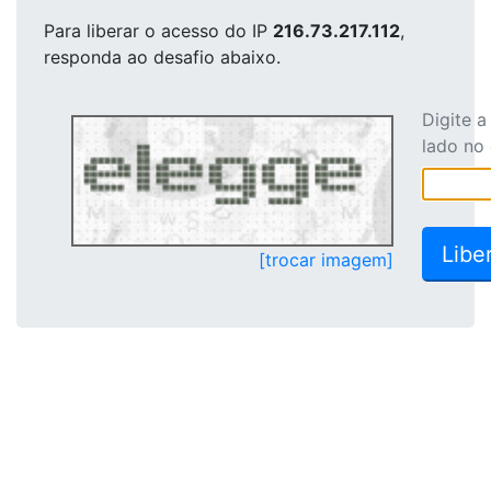
Para liberar o acesso
do IP
216.73.217.112
,
responda ao desafio abaixo.
Digite 
lado no
[trocar imagem]